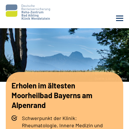
Unsere Klinik
Unsere Angebote
Service
Quelle:Lüder Lindau
Erholen im ältesten
Karriere
Moorheilbad Bayerns am
Sozialdienste & Zuweisende
Alpenrand
Schwerpunkt der Klinik:
Suche
Rheumatologie, Innere Medizin und