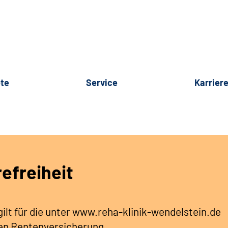
te
Service
Karrier
refreiheit
gilt für die unter www.reha-klinik-wendelstein.de
hen Rentenversicherung.