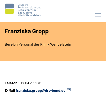
Franziska Gropp
Unsere Klinik
Bereich Personal der Klinik Wendelstein
Unsere Angebote
Service
Karriere
Telefon:
08061 27-276
Sozialdienste & Zuweisende
E-Mail
franziska.gropp@drv-bund.de
Suche