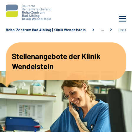
Reha-Zentrum Bad Aibling | Klinik Wendelstein
…
Stellen
Unsere Klinik
Stellenangebote der Klinik
Unsere Angebote
Wendelstein
Service
Karriere
Sozialdienste & Zuweisende
Suche