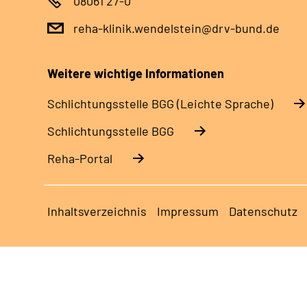
08061 27-0
reha-klinik.wendelstein@drv-bund.de
Weitere wichtige Informationen
Schlich­tungs­stel­le BGG (Leichte Sprache)
Schlich­tungs­stel­le BGG
Reha-Portal
Inhaltsverzeichnis
Impressum
Datenschutz