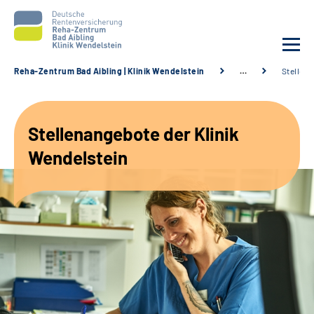
Reha-Zentrum Bad Aibling | Klinik Wendelstein
…
Stellen
Unsere Klinik
Stellenangebote der Klinik
Unsere Angebote
Wendelstein
Service
Karriere
Sozialdienste & Zuweisende
Suche