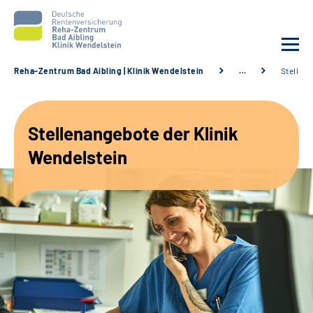
Reha-Zentrum Bad Aibling | Klinik Wendelstein
…
Stellen
Unsere Klinik
Stellenangebote der Klinik
Unsere Angebote
Wendelstein
Service
Karriere
Sozialdienste & Zuweisende
Suche