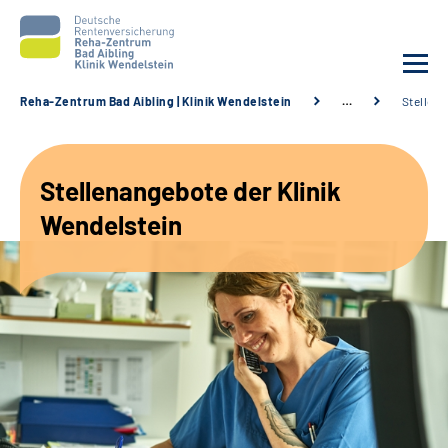
Reha-Zentrum Bad Aibling | Klinik Wendelstein
…
Stellen
Unsere Klinik
Stellenangebote der Klinik
Unsere Angebote
Wendelstein
Service
Karriere
Sozialdienste & Zuweisende
Suche