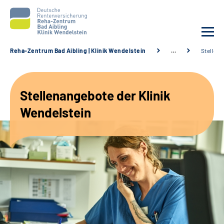
Reha-Zentrum Bad Aibling | Klinik Wendelstein
…
Stellen
Unsere Klinik
Stellenangebote der Klinik
Unsere Angebote
Wendelstein
Service
Karriere
Sozialdienste & Zuweisende
Suche