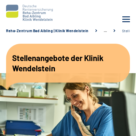
Reha-Zentrum Bad Aibling | Klinik Wendelstein
…
Stellen
Unsere Klinik
Stellenangebote der Klinik
Unsere Angebote
Wendelstein
Service
Karriere
Sozialdienste & Zuweisende
Suche