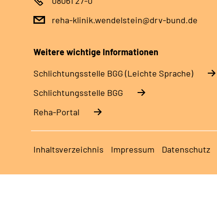
08061 27-0
reha-klinik.wendelstein@drv-bund.de
Weitere wichtige Informationen
Schlich­tungs­stel­le BGG (Leichte Sprache)
Schlich­tungs­stel­le BGG
Reha-Portal
Inhaltsverzeichnis
Impressum
Datenschutz