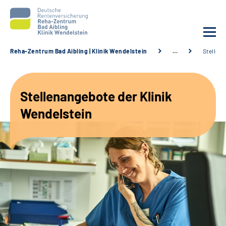
Reha-Zentrum Bad Aibling | Klinik Wendelstein
…
Stellen
Unsere Klinik
Stellenangebote der Klinik
Unsere Angebote
Wendelstein
Service
Karriere
Sozialdienste & Zuweisende
Suche