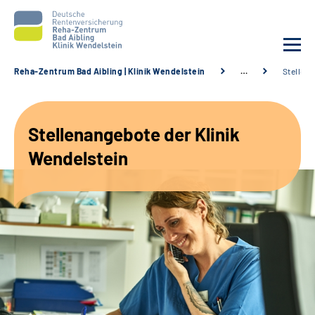
Reha-Zentrum Bad Aibling | Klinik Wendelstein
…
Stellen
Unsere Klinik
Stellenangebote der Klinik
Unsere Angebote
Wendelstein
Service
Karriere
Sozialdienste & Zuweisende
Suche