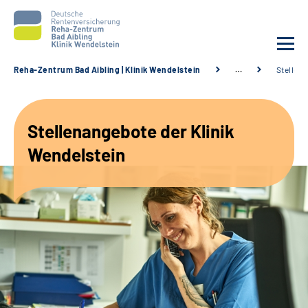
Reha-Zentrum Bad Aibling | Klinik Wendelstein
…
Stellen
Unsere Klinik
Stellenangebote der Klinik
Unsere Angebote
Wendelstein
Service
Karriere
Sozialdienste & Zuweisende
Suche