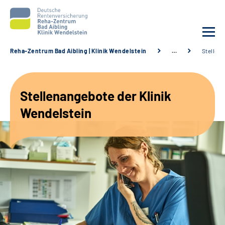
Reha-Zentrum Bad Aibling | Klinik Wendelstein
…
Stellen
Unsere Klinik
Stellenangebote der Klinik
Unsere Angebote
Wendelstein
Service
Karriere
Sozialdienste & Zuweisende
Suche