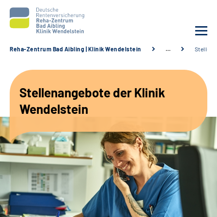
Reha-Zentrum Bad Aibling | Klinik Wendelstein
…
Stellen
Unsere Klinik
Stellenangebote der Klinik
Unsere Angebote
Wendelstein
Service
Karriere
Sozialdienste & Zuweisende
Suche