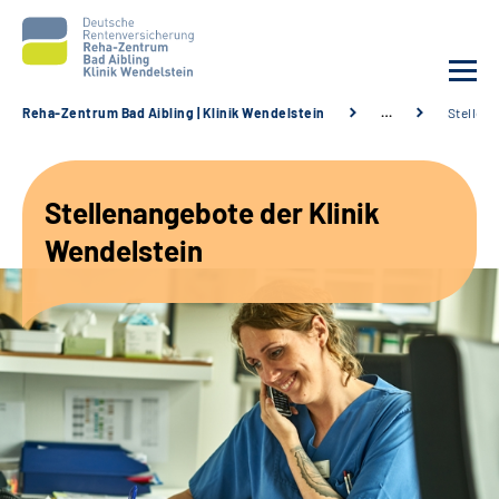
Reha-Zentrum Bad Aibling | Klinik Wendelstein
…
Stellen
Unsere Klinik
Stellenangebote der Klinik
Unsere Angebote
Wendelstein
Service
Karriere
Sozialdienste & Zuweisende
Suche