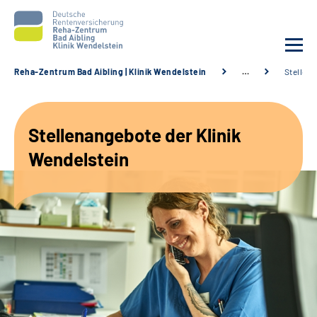
Reha-Zentrum Bad Aibling | Klinik Wendelstein
…
Stellen
Unsere Klinik
Stellenangebote der Klinik
Unsere Angebote
Wendelstein
Service
Karriere
Sozialdienste & Zuweisende
Suche