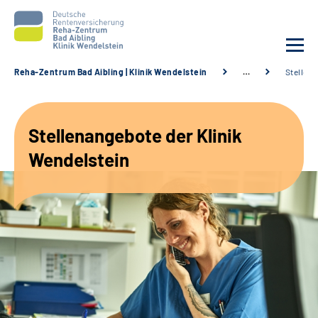
Reha-Zentrum Bad Aibling | Klinik Wendelstein
…
Stellen
Unsere Klinik
Stellenangebote der Klinik
Unsere Angebote
Wendelstein
Service
Karriere
Sozialdienste & Zuweisende
Suche