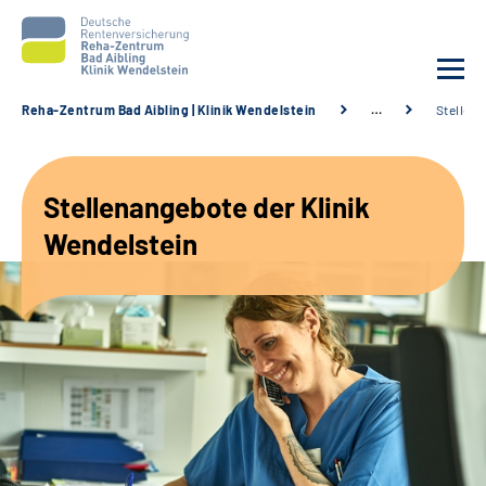
Reha-Zentrum Bad Aibling | Klinik Wendelstein
…
Stellen
Unsere Klinik
Stellenangebote der Klinik
Unsere Angebote
Wendelstein
Service
Karriere
Sozialdienste & Zuweisende
Suche