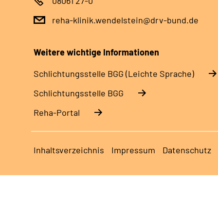
08061 27-0
reha-klinik.wendelstein@drv-bund.de
Weitere wichtige Informationen
Schlich­tungs­stel­le BGG (Leichte Sprache)
Schlich­tungs­stel­le BGG
Reha-Portal
Inhaltsverzeichnis
Impressum
Datenschutz