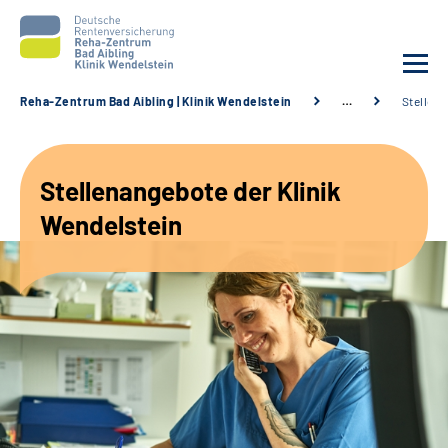
Reha-Zentrum Bad Aibling | Klinik Wendelstein
…
Stellen
Unsere Klinik
Stellenangebote der Klinik
Unsere Angebote
Wendelstein
Service
Karriere
Sozialdienste & Zuweisende
Suche