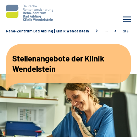
Reha-Zentrum Bad Aibling | Klinik Wendelstein
…
Stellen
Unsere Klinik
Stellenangebote der Klinik
Unsere Angebote
Wendelstein
Service
Karriere
Sozialdienste & Zuweisende
Suche