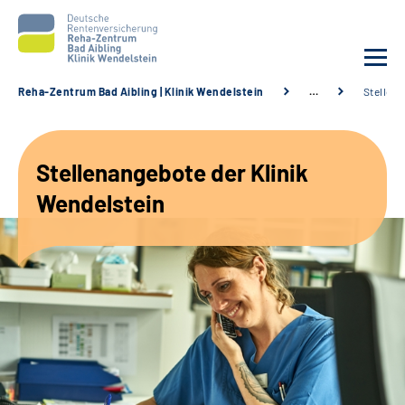
Reha-Zentrum Bad Aibling | Klinik Wendelstein
…
Stellen
Unsere Klinik
Stellenangebote der Klinik
Unsere Angebote
Wendelstein
Service
Karriere
Sozialdienste & Zuweisende
Suche