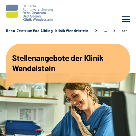
Reha-Zentrum Bad Aibling | Klinik Wendelstein
…
Stellen
Unsere Klinik
Stellenangebote der Klinik
Unsere Angebote
Wendelstein
Service
Karriere
Sozialdienste & Zuweisende
Suche