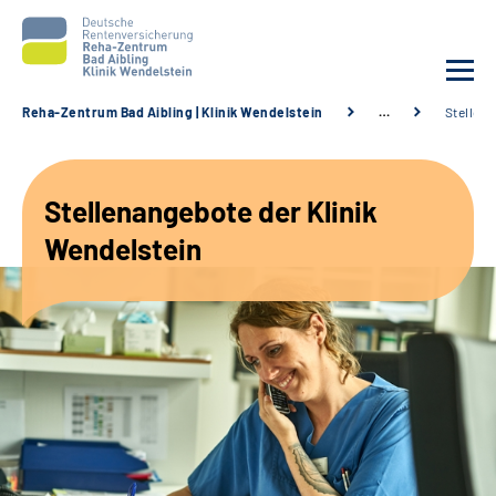
Reha-Zentrum Bad Aibling | Klinik Wendelstein
…
Stellen
Unsere Klinik
Stellenangebote der Klinik
Unsere Angebote
Wendelstein
Service
Karriere
Sozialdienste & Zuweisende
Suche