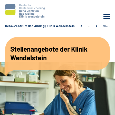
Reha-Zentrum Bad Aibling | Klinik Wendelstein
…
Stellen
Unsere Klinik
Stellenangebote der Klinik
Unsere Angebote
Wendelstein
Service
Karriere
Sozialdienste & Zuweisende
Suche