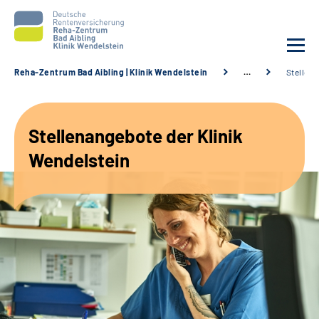
Reha-Zentrum Bad Aibling | Klinik Wendelstein
…
Stellen
Unsere Klinik
Stellenangebote der Klinik
Unsere Angebote
Wendelstein
Service
Karriere
Sozialdienste & Zuweisende
Suche