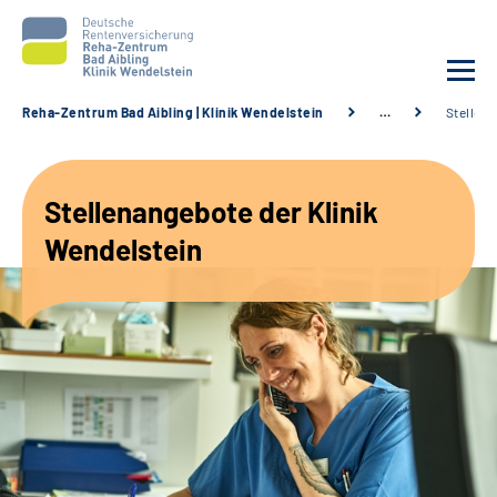
Reha-Zentrum Bad Aibling | Klinik Wendelstein
…
Stellen
Unsere Klinik
Stellenangebote der Klinik
Unsere Angebote
Wendelstein
Service
Karriere
Sozialdienste & Zuweisende
Suche