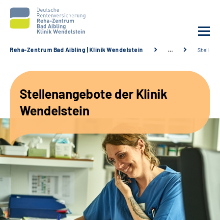
Reha-Zentrum Bad Aibling | Klinik Wendelstein
…
Stellen
Unsere Klinik
Stellenangebote der Klinik
Unsere Angebote
Wendelstein
Service
Karriere
Sozialdienste & Zuweisende
Suche