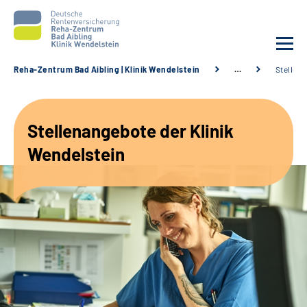
Reha-Zentrum Bad Aibling | Klinik Wendelstein
…
Stellen
Unsere Klinik
Stellenangebote der Klinik
Unsere Angebote
Wendelstein
Service
Karriere
Sozialdienste & Zuweisende
Suche