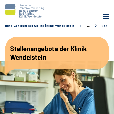
Reha-Zentrum Bad Aibling | Klinik Wendelstein
…
Stellen
Unsere Klinik
Stellenangebote der Klinik
Unsere Angebote
Wendelstein
Service
Karriere
Sozialdienste & Zuweisende
Suche