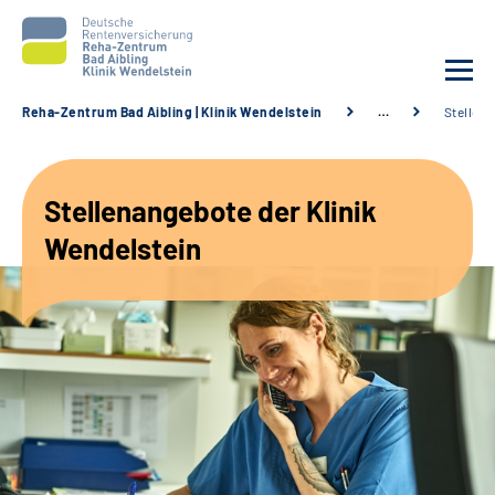
Reha-Zentrum Bad Aibling | Klinik Wendelstein
…
Stellen
Unsere Klinik
Stellenangebote der Klinik
Unsere Angebote
Wendelstein
Service
Karriere
Sozialdienste & Zuweisende
Suche