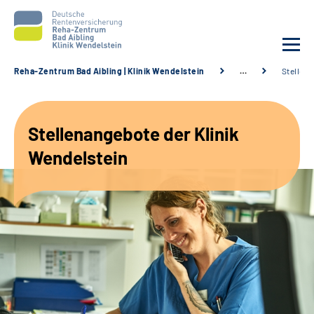
Reha-Zentrum Bad Aibling | Klinik Wendelstein
…
Stellen
Unsere Klinik
Stellenangebote der Klinik
Unsere Angebote
Wendelstein
Service
Karriere
Sozialdienste & Zuweisende
Suche