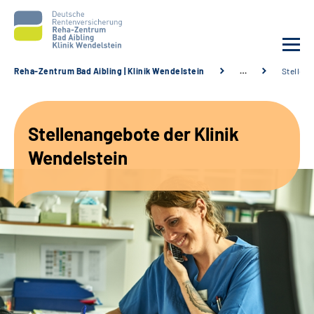
Reha-Zentrum Bad Aibling | Klinik Wendelstein
…
Stellen
Unsere Klinik
Stellenangebote der Klinik
Unsere Angebote
Wendelstein
Service
Karriere
Sozialdienste & Zuweisende
Suche