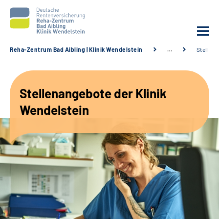
Reha-Zentrum Bad Aibling | Klinik Wendelstein
…
Stellen
Unsere Klinik
Stellenangebote der Klinik
Unsere Angebote
Wendelstein
Service
Karriere
Sozialdienste & Zuweisende
Suche