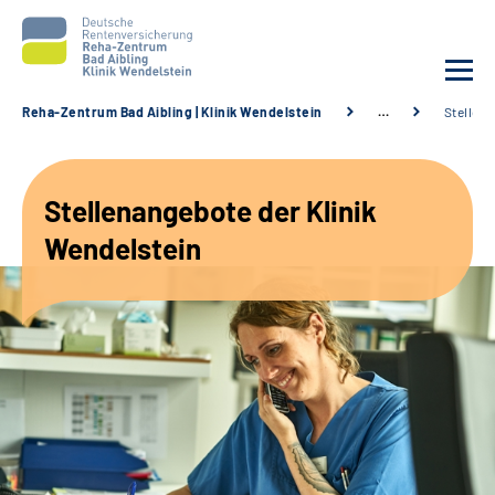
Reha-Zentrum Bad Aibling | Klinik Wendelstein
…
Stellen
Unsere Klinik
Stellenangebote der Klinik
Unsere Angebote
Wendelstein
Service
Karriere
Sozialdienste & Zuweisende
Suche