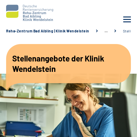
Reha-Zentrum Bad Aibling | Klinik Wendelstein
…
Stellen
Unsere Klinik
Stellenangebote der Klinik
Unsere Angebote
Wendelstein
Service
Karriere
Sozialdienste & Zuweisende
Suche