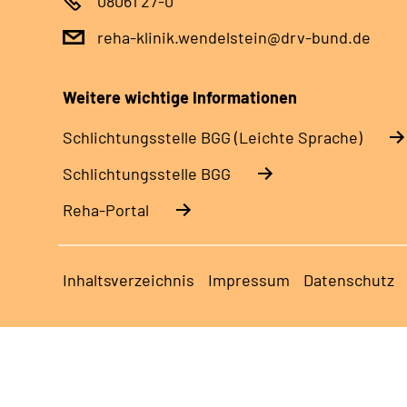
08061 27-0
reha-klinik.wendelstein@drv-bund.de
Weitere wichtige Informationen
Schlich­tungs­stel­le BGG (Leichte Sprache)
Schlich­tungs­stel­le BGG
Reha-Portal
Inhaltsverzeichnis
Impressum
Datenschutz