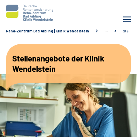
Reha-Zentrum Bad Aibling | Klinik Wendelstein
…
Stellen
Unsere Klinik
Stellenangebote der Klinik
Unsere Angebote
Wendelstein
Service
Karriere
Sozialdienste & Zuweisende
Suche