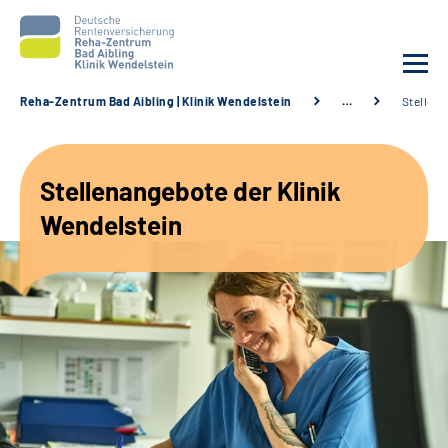
Reha-Zentrum Bad Aibling | Klinik Wendelstein
…
Stellen
Unsere Klinik
Stellenangebote der Klinik
Unsere Angebote
Wendelstein
Service
Karriere
Sozialdienste & Zuweisende
Suche