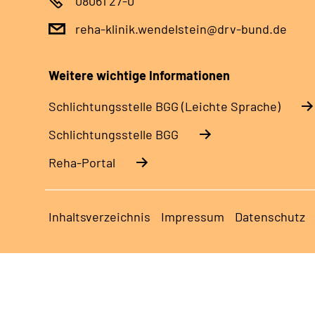
08061 27-0
reha-klinik.wendelstein@drv-bund.de
Weitere wichtige Informationen
Schlich­tungs­stel­le BGG (Leichte Sprache)
Schlich­tungs­stel­le BGG
Reha-Portal
Inhaltsverzeichnis
Impressum
Datenschutz