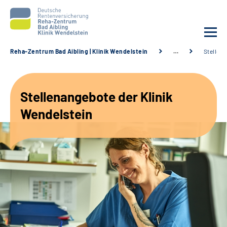
Reha-Zentrum Bad Aibling | Klinik Wendelstein
…
Stellen
Unsere Klinik
Stellenangebote der Klinik
Unsere Angebote
Wendelstein
Service
Karriere
Sozialdienste & Zuweisende
Suche