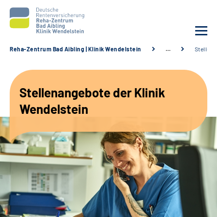
Reha-Zentrum Bad Aibling | Klinik Wendelstein
…
Stellen
Unsere Klinik
Stellenangebote der Klinik
Unsere Angebote
Wendelstein
Service
Karriere
Sozialdienste & Zuweisende
Suche