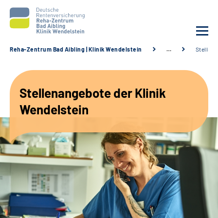
Reha-Zentrum Bad Aibling | Klinik Wendelstein
…
Stellen
Unsere Klinik
Stellenangebote der Klinik
Unsere Angebote
Wendelstein
Service
Karriere
Sozialdienste & Zuweisende
Suche