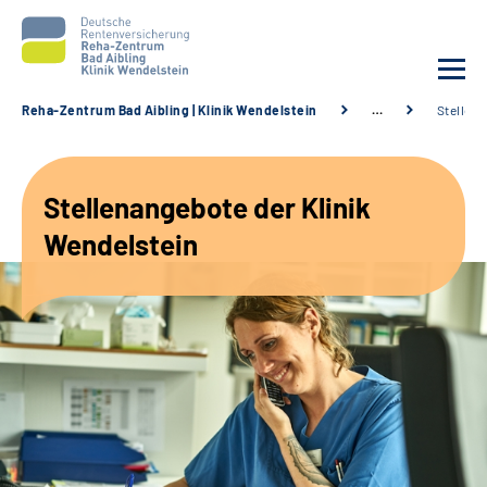
Reha-Zentrum Bad Aibling | Klinik Wendelstein
…
Stellen
Unsere Klinik
Stellenangebote der Klinik
Unsere Angebote
Wendelstein
Service
Karriere
Sozialdienste & Zuweisende
Suche