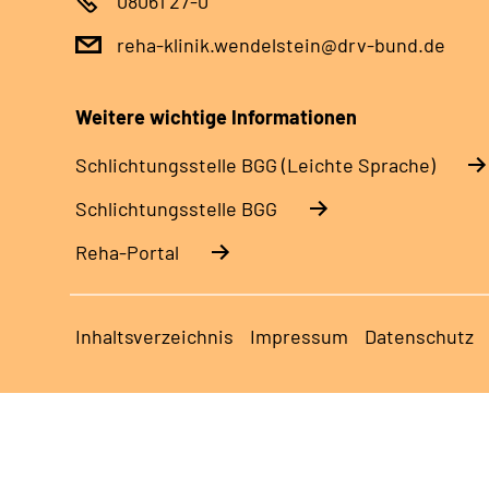
08061 27-0
reha-klinik.wendelstein@drv-bund.de
Weitere wichtige Informationen
Schlich­tungs­stel­le BGG (Leichte Sprache)
Schlich­tungs­stel­le BGG
Reha-Portal
Inhaltsverzeichnis
Impressum
Datenschutz