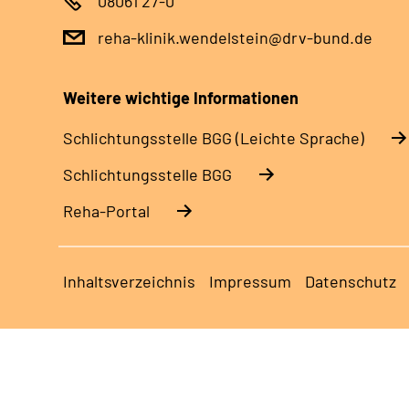
08061 27-0
reha-klinik.wendelstein@drv-bund.de
Weitere wichtige Informationen
Schlich­tungs­stel­le BGG (Leichte Sprache)
Schlich­tungs­stel­le BGG
Reha-Portal
Inhaltsverzeichnis
Impressum
Datenschutz