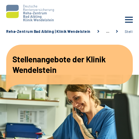
Reha-Zentrum Bad Aibling | Klinik Wendelstein
…
Stellen
Unsere Klinik
Stellenangebote der Klinik
Unsere Angebote
Wendelstein
Service
Karriere
Sozialdienste & Zuweisende
Suche